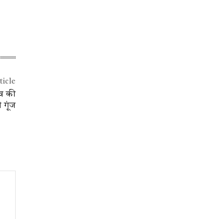
ticle
ेव की
 गूंज