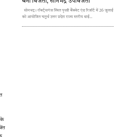
बना विजेता, सोनभद्र उपविजेता
सोनभद्र। रॉबर्ट्सगंज स्थित पृथ्वी बैंक्वेट एंड रिजॉर्ट में 26 जुलाई
को आयोजित चतुर्थ उत्तर प्रदेश राज्य स्तरीय थाई...
ित
 के
्ति
एक