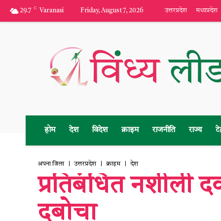
C
29.7
Varanasi
Friday, August 7, 2026
उत्तरप्रदेश
मध्यप्रदेश
होम
देश
विदेश
क्राइम
राजनीति
राज्य
टे
अपना जिला
उत्तरप्रदेश
क्राइम
देश
प्रतिबंधित नशीली दव
दबोचा