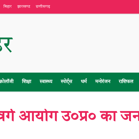
बिहार
झारखण्ड
छत्तीसगढ़
क्नोलॉजी
शिक्षा
स्वास्थ्य
स्पोर्ट्स
धर्म
मनोरंजन
राशिफल
 वर्ग आयोग उ०प्र० का जन