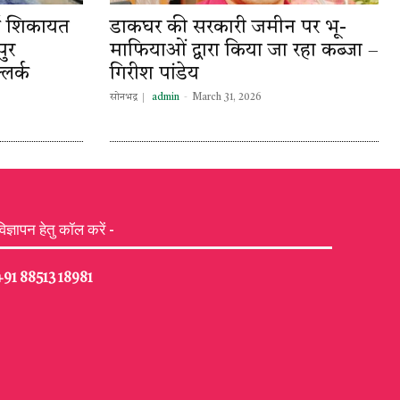
 आई शिकायत
डाकघर की सरकारी जमीन पर भू-
ुर
माफियाओं द्वारा किया जा रहा कब्जा –
्लर्क
गिरीश पांडेय
सोनभद्र
admin
-
March 31, 2026
विज्ञापन हेतु कॉल करें -
+91 88513 18981